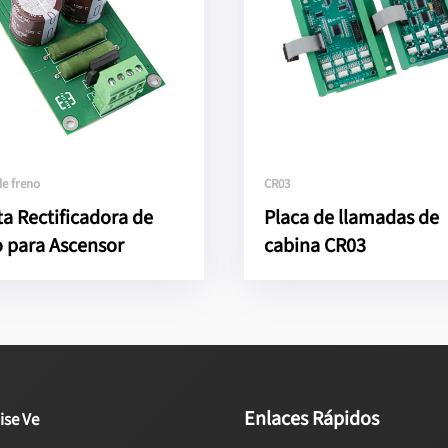
de freno
CR03
ta Rectificadora de
Placa de llamadas de
 para Ascensor
cabina CR03
Enlaces Rápidos
ise Ve