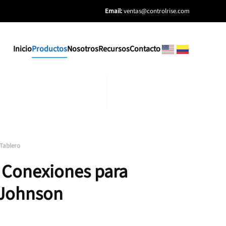
Email:
ventas@controlrise.com
Inicio
Productos
Nosotros
Recursos
Contacto
 Tablero
e Conexiones para
 Johnson