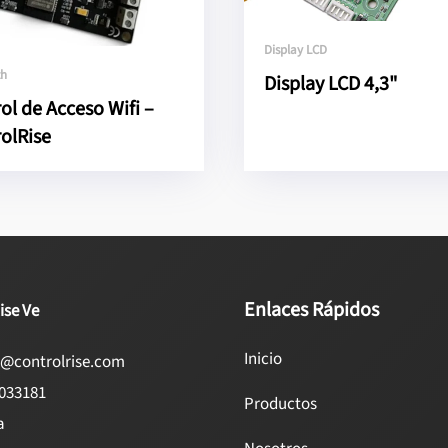
Display LCD
th
Display LCD 4,3"
ol de Acceso Wifi –
olRise
Enlaces Rápidos
ise Ve
Inicio
e@controlrise.com
4033181
Productos
a