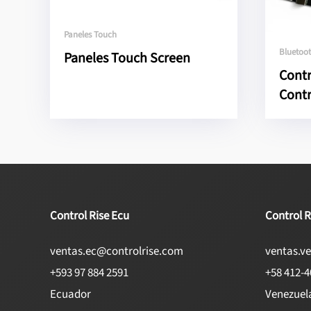
Paneles Touch
Bluetoo
Paneles Touch Screen
Contr
Contr
Control Rise Ecu
Control R
ventas.ec@controlrise.com
ventas.v
+593 97 884 2591
+58 412-
Ecuador
Venezuel